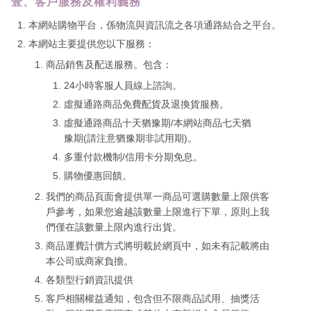
壹、客戶服務及權利義務
本網站購物平台，係物流與資訊流之各項通路結合之平台。
本網站主要提供您以下服務：
商品銷售及配送服務。包含：
24小時客服人員線上諮詢。
虛擬通路商品免費配貨及退換貨服務。
虛擬通路商品十天猶豫期/本網站商品七天猶
豫期(請注意猶豫期非試用期)。
多重付款機制/信用卡分期免息。
購物優惠回饋。
我們的商品頁面會提供單一商品可選購數量上限供客
戶參考，如果您逾越該數量上限進行下單，原則上我
們僅在該數量上限內進行出貨。
商品運費計價方式將明載於網頁中，如未有記載將由
本公司或商家負擔。
各類型行銷資訊提供
客戶相關權益通知，包含但不限商品試用、抽獎活