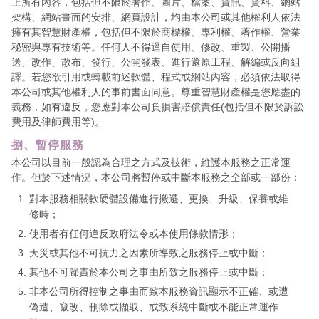
上所有內容，包括但不限於著作、圖片、檔案、資訊、資料、網站
架構、網站畫面的安排、網頁設計，均由本公司或其他權利人依法
擁有其智慧財產權，包括但不限於商標權、專利權、著作權、營業
秘密與專有技術等。任何人不得逕自使用、修改、重製、公開播
送、改作、散布、發行、公開發表、進行還原工程、解編或反向組
譯。若您欲引用或轉載前述軟體、程式或網站內容，必須依法取得
本公司或其他權利人的事前書面同意。尊重智慧財產權是您應盡的
義務，如有違反，您應對本公司負損害賠償責任(包括但不限於訴訟
費用及律師費用等)。
捌、暫停服務
本公司以目前一般認為合理之方式及技術，維護本服務之正常運
作。但於下述情況，本公司將暫停或中斷本服務之全部或一部份：
對本服務相關軟硬體設備進行搬遷、更換、升級、保養或維
修時；
使用者有任何違反政府法令或本使用條款情形；
天災或其他不可抗力之因素所導致之服務停止或中斷；
其他不可歸責於本公司之事由所致之服務停止或中斷；
非本公司所得控制之事由而致本服務資訊顯示不正確、或遭
偽造、竄改、刪除或擷取、或致系統中斷或不能正常運作