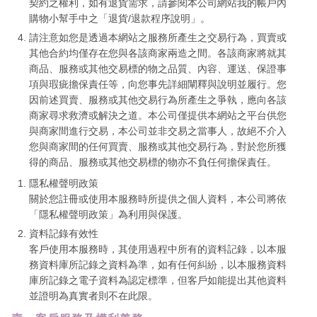
契約之權利，如有退貨需求，請參閱本公司網站我的帳戶內
購物小幫手中之「退貨/退款程序說明」。
請注意如您是透過本網站之服務所產生之交易行為，買賣或
其他合約均僅存在您與各該商家兩造之間。各該商家將就其
商品、服務或其他交易標的物之品質、內容、運送、保證事
項與瑕疵擔保責任等，向您事先詳細闡釋與說明並履行。您
因前述買賣、服務或其他交易行為所產生之爭執，應向各該
商家尋求救濟或解決之道。本公司僅提供本網站之平台供您
與商家間進行交易，本公司並非交易之當事人，故絕不介入
您與商家間的任何買賣、服務或其他交易行為，對於您所獲
得的商品、服務或其他交易標的物亦不負任何擔保責任。
隱私權聲明政策
關於您註冊或使用本服務時所提供之個人資料，本公司將依
「隱私權聲明政策」為利用與保護。
資料記錄有效性
客戶使用本服務時，其使用過程中所有的資料記錄，以本服
務資料庫所記錄之資料為準，如有任何糾紛，以本服務資料
庫所記錄之電子資料為認定標準，但客戶如能提出其他資料
並證明為真實者則不在此限。