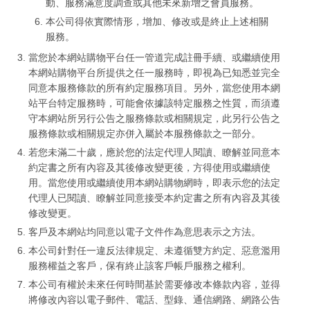
動、服務滿意度調查或其他未來新增之會員服務。
本公司得依實際情形，增加、修改或是終止上述相關
服務。
當您於本網站購物平台任一管道完成註冊手續、或繼續使用
本網站購物平台所提供之任一服務時，即視為已知悉並完全
同意本服務條款的所有約定服務項目。另外，當您使用本網
站平台特定服務時，可能會依據該特定服務之性質，而須遵
守本網站所另行公告之服務條款或相關規定，此另行公告之
服務條款或相關規定亦併入屬於本服務條款之一部分。
若您未滿二十歲，應於您的法定代理人閱讀、瞭解並同意本
約定書之所有內容及其後修改變更後，方得使用或繼續使
用。當您使用或繼續使用本網站購物網時，即表示您的法定
代理人已閱讀、瞭解並同意接受本約定書之所有內容及其後
修改變更。
客戶及本網站均同意以電子文件作為意思表示之方法。
本公司針對任一違反法律規定、未遵循雙方約定、惡意濫用
服務權益之客戶，保有終止該客戶帳戶服務之權利。
本公司有權於未來任何時間基於需要修改本條款內容，並得
將修改內容以電子郵件、電話、型錄、通信網路、網路公告