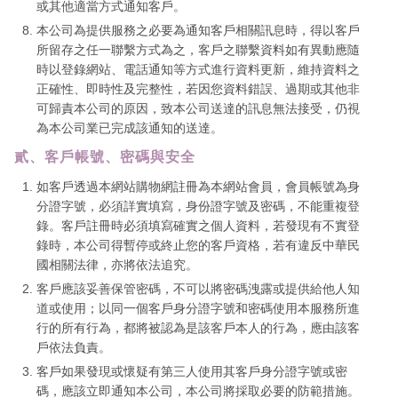
或其他適當方式通知客戶。
本公司為提供服務之必要為通知客戶相關訊息時，得以客戶
所留存之任一聯繫方式為之，客戶之聯繫資料如有異動應隨
時以登錄網站、電話通知等方式進行資料更新，維持資料之
正確性、即時性及完整性，若因您資料錯誤、過期或其他非
可歸責本公司的原因，致本公司送達的訊息無法接受，仍視
為本公司業已完成該通知的送達。
貳、客戶帳號、密碼與安全
如客戶透過本網站購物網註冊為本網站會員，會員帳號為身
分證字號，必須詳實填寫，身份證字號及密碼，不能重複登
錄。客戶註冊時必須填寫確實之個人資料，若發現有不實登
錄時，本公司得暫停或終止您的客戶資格，若有違反中華民
國相關法律，亦將依法追究。
客戶應該妥善保管密碼，不可以將密碼洩露或提供給他人知
道或使用；以同一個客戶身分證字號和密碼使用本服務所進
行的所有行為，都將被認為是該客戶本人的行為，應由該客
戶依法負責。
客戶如果發現或懷疑有第三人使用其客戶身分證字號或密
碼，應該立即通知本公司，本公司將採取必要的防範措施。