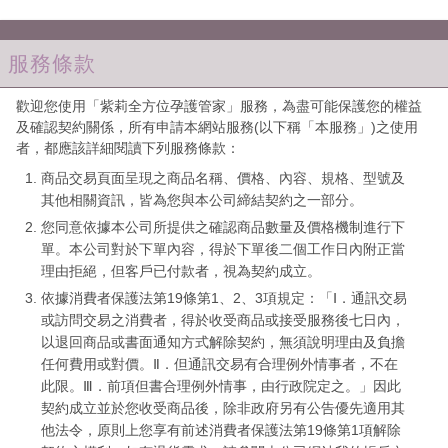
服務條款
歡迎您使用「紫莉全方位孕護管家」服務，為盡可能保護您的權益
及確認契約關係，所有申請本網站服務(以下稱「本服務」)之使用
者，都應該詳細閱讀下列服務條款：
商品交易頁面呈現之商品名稱、價格、內容、規格、型號及
其他相關資訊，皆為您與本公司締結契約之一部分。
您同意依據本公司所提供之確認商品數量及價格機制進行下
單。本公司對於下單內容，得於下單後二個工作日內附正當
理由拒絕，但客戶已付款者，視為契約成立。
依據消費者保護法第19條第1、2、3項規定：「Ⅰ．通訊交易
或訪問交易之消費者，得於收受商品或接受服務後七日內，
以退回商品或書面通知方式解除契約，無須說明理由及負擔
任何費用或對價。Ⅱ．但通訊交易有合理例外情事者，不在
此限。Ⅲ．前項但書合理例外情事，由行政院定之。」因此
契約成立並於您收受商品後，除非政府另有公告優先適用其
他法令，原則上您享有前述消費者保護法第19條第1項解除